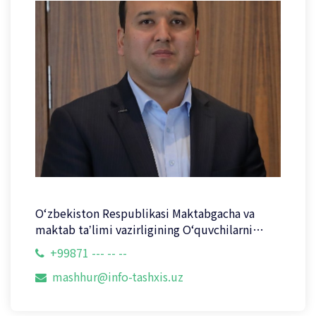
Oʻzbekiston Respublikasi Maktabgacha va
maktab taʼlimi vazirligining Oʻquvchilarni
kasb-hunarga yoʻnaltirish va psixologik-
+99871 --- -- --
pedagogik respublika tashxis markazi direktor
mashhur@info-tashxis.uz
o‘rinbosari