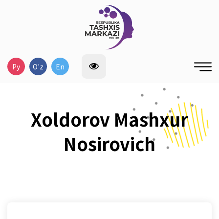
Ру
O'z
En
Xoldorov Mashxur
Nosirovich