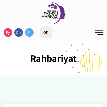
Ру
O'z
En
Rahbariyat