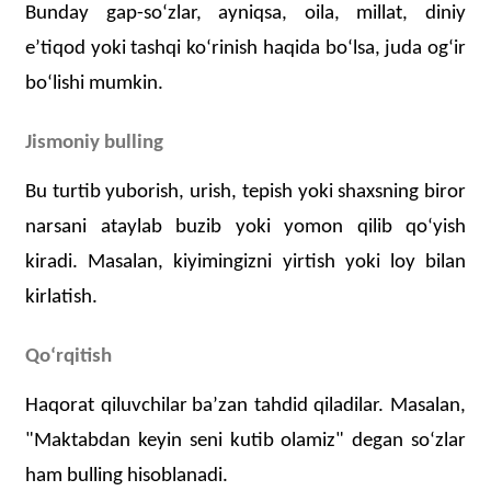
Bunday gap-soʻzlar, ayniqsa, oila, millat, diniy
eʼtiqod yoki tashqi koʻrinish haqida boʻlsa, juda ogʻir
boʻlishi mumkin.
Jismoniy bulling
Bu turtib yuborish, urish, tepish yoki shaxsning biror
narsani ataylab buzib yoki yomon qilib qoʻyish
kiradi. Masalan, kiyimingizni yirtish yoki loy bilan
kirlatish.
Qoʻrqitish
H
aqorat qiluvchilar
baʼzan tahdid qiladilar. Masalan,
"Maktabdan keyin seni kutib olamiz" degan soʻzlar
ham bulling hisoblanadi.