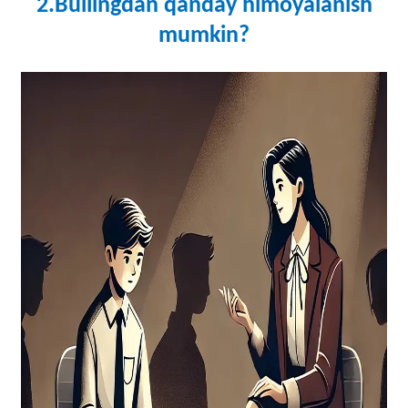
2.Bullingdan qanday himoyalanish
mumkin?