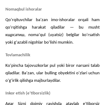
Nomaqbul ishoralar
Qoʻrqituvchilar baʼzan imo-ishoralar orqali ham
qoʻrqitishga harakat qiladilar — bu musht
кщрсатиш, nomaʼqul (uyatsiz) belgilar koʻrsatish
yoki gʻazabli nigohlar boʻlishi mumkin.
Tovlamachilik
Koʻpincha
tajovuzkorlar
pul yoki biror narsani talab
qiladilar. Baʼzan, ular
bulling obyektini
oʻzlari
uchun
oʻgʻirlik qilishga majburlaydilar.
Inkor etish (eʼtiborsizlik)
Agar
Sizni
doimiy ravishda ataylab eʼtiborsiz