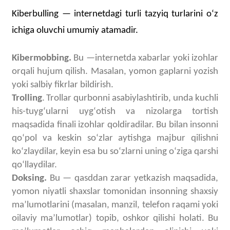
Kiberbulling — internetdagi turli tazyiq turlarini oʻz
ichiga oluvchi umumiy atamadir.
Kibermobbing
.
Bu —internetda xabarlar yoki izohlar
orqali hujum qilish.
Masalan, yomon gaplarni yozish
yoki salbiy fikrlar bildirish.
Trolling
.
Trollar qurbonni asabiylashtirib, unda kuchli
his-tuygʻularni uygʻotish va nizolarga tortish
maqsadida finali izohlar qoldiradilar. Bu bilan insonni
qoʻpol va keskin soʻzlar aytishga majbur qilishni
koʻzlaydilar, keyin esa bu soʻzlarni uning oʻziga qarshi
qoʻllaydilar.
Doksing.
Bu — qasddan zarar yetkazish maqsadida,
yomon niyatli shaxslar tomonidan insonning shaxsiy
maʼlumotlarini (masalan, manzil, telefon raqami yoki
oilaviy maʼlumotlar) topib, oshkor qilishi holati. Bu