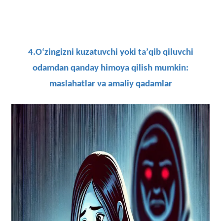
4.Oʻzingizni kuzatuvchi yoki taʼqib qiluvchi
odamdan qanday himoya qilish mumkin:
maslahatlar va amaliy qadamlar