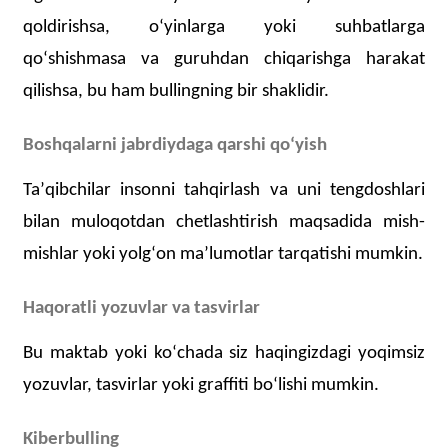
qoldirishsa, oʻyinlarga yoki suhbatlarga
qoʻshishmasa va guruhdan chiqarishga harakat
qilishsa, bu ham bullingning bir shaklidir.
Boshqalarni jabrdiydaga qarshi qoʻyish
Taʼqibchilar insonni
tahqirlash va uni tengdoshlari
bilan muloqotdan chetlashtirish maqsadida mish-
mishlar yoki yolgʻon maʼlumotlar tarqatishi mumkin.
Haqoratli yozuvlar va tasvirlar
Bu maktab yoki koʻchada siz haqingizdagi yoqimsiz
yozuvlar, tasvirlar yoki graffiti boʻlishi mumkin.
Kiberbulling