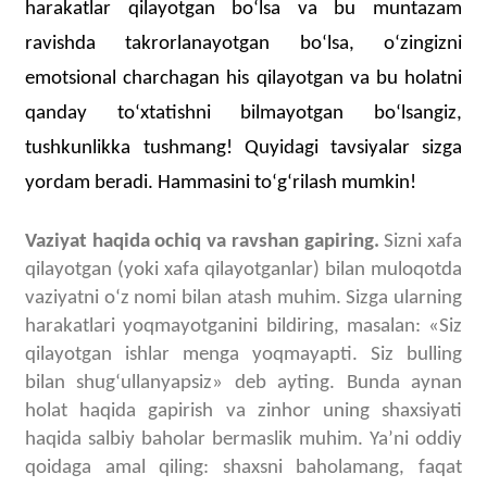
harakatlar qilayotgan boʻlsa va bu muntazam
ravishda takrorlanayotgan boʻlsa, oʻzingizni
emotsional charchagan his qilayotgan va bu holatni
qanday toʻxtatishni bilmayotgan boʻlsangiz,
tushkunlikka tushmang! Quyidagi
tavsiyalar
sizga
yordam beradi. Hammasini toʻgʻrilash mumkin!
Vaziyat haqida ochiq va ravshan gapiring.
Sizni xafa
qilayotgan (yoki xafa qilayotganlar) bilan muloqotda
vaziyatni oʻz nomi bilan atash muhim. Sizga ularning
harakatlari yoqmayotganini bildiring, masalan: «Siz
qilayotgan ishlar menga yoqmayapti. Siz bulling
bilan shugʻullanyapsiz» deb ayting. Bunda aynan
holat haqida gapirish va zinhor uning shaxsiyati
haqida salbiy baholar bermaslik muhim. Yaʼni oddiy
qoidaga amal qiling: shaxsni baholamang, faqat