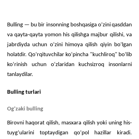
Bulling — bu bir insonning boshqasiga
oʻzini
qasddan
va qayta-qayta yomon his qilishga majbur qilishi, va
jabrdiyda uchun oʻzini himoya qilish qiyin boʻlgan
holatdir. Qoʻrqituvchilar koʻpincha "kuchliroq" boʻlib
koʻrinish uchun oʻzlaridan kuchsizroq
insonlarni
tanlaydilar.
Bulling turlari
Ogʻzaki bulling
Birovni haqorat qilish, masxara qilish yoki uning his-
tuygʻularini toptaydigan qoʻpol hazillar kiradi.