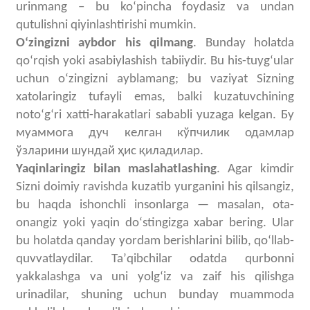
urinmang – bu koʻpincha foydasiz va undan
qutulishni qiyinlashtirishi mumkin.
Oʻzingizni aybdor his qilmang
.
Bunday holatda
qoʻrqish yoki asabiylashish tabiiydir. Bu his-tuygʻular
uchun oʻzingizni ayblamang; bu vaziyat Sizning
xatolaringiz tufayli emas, balki kuzatuvchining
notoʻgʻri xatti-harakatlari sababli yuzaga kelgan.
Бу
муаммога дуч келган кўпчилик одамлар
ўзларини шундай ҳис қиладилар.
Yaqinlaringiz bilan maslahatlashing
. Agar kimdir
Sizni doimiy ravishda kuzatib yurganini his qilsangiz,
bu haqda ishonchli insonlarga — masalan, ota-
onangiz yoki yaqin doʻstingizga xabar bering. Ular
bu holatda qanday yordam berishlarini bilib, qoʻllab-
quvvatlaydilar. Taʼqibchilar odatda qurbonni
yakkalashga va uni yolgʻiz va zaif his qilishga
urinadilar, shuning uchun bunday muammoda