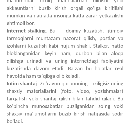
maʼlumotlar ochiq manbalardan olinishi yoki
akkauntlarni buzib kirish orqali qoʻlga kiritilishi
mumkin va natijada insonga katta zarar yetkazilishi
ehtimoli bor.
Internet-stalking
. Bu — doimiy kuzatish, ijtimoiy
tarmoqlarni muntazam nazorat qilish, postlar va
izohlarni kuzatish kabi hujum shakli.
Stalker, hatto
bloklanganidan keyin ham, qurbon bilan aloqa
qilishga urinadi va uning internetdagi faoliyatini
kuzatishda davom etadi.
Baʼzan bu holatlar real
hayotda ham taʼqibga olib keladi.
Intim shantaj
. Zoʻravon qurbonning roziligisiz uning
shaxsiy materiallarini (foto, video, yozishmalar)
tarqatish yoki shantaj qilish bilan tahdid qiladi. Bu
koʻpincha munosabatlar buzilganidan soʻng yoki
shaxsiy maʼlumotlarni buzib kirish natijasida sodir
boʻladi.