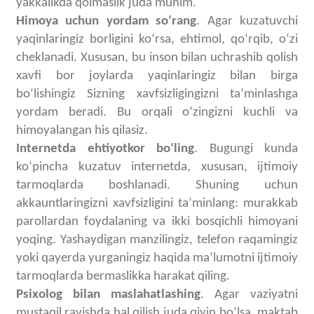
yakkalikda qolmaslik juda muhim.
Himoya uchun yordam soʻrang
. Agar kuzatuvchi
yaqinlaringiz borligini koʻrsa, ehtimol, qoʻrqib, oʻzi
cheklanadi. Xususan, bu inson bilan uchrashib qolish
xavfi bor joylarda yaqinlaringiz bilan birga
boʻlishingiz Sizning xavfsizligingizni taʼminlashga
yordam beradi. Bu orqali oʻzingizni kuchli va
himoyalangan his qilasiz.
Internetda ehtiyotkor boʻling
. Bugungi kunda
koʻpincha kuzatuv internetda, xususan, ijtimoiy
tarmoqlarda boshlanadi. Shuning uchun
akkauntlaringizni xavfsizligini taʼminlang: murakkab
parollardan foydalaning va ikki bosqichli himoyani
yoqing. Yashaydigan manzilingiz, telefon raqamingiz
yoki qayerda yurganingiz haqida maʼlumotni ijtimoiy
tarmoqlarda bermaslikka harakat qiling.
Psixolog bilan maslahatlashing
. Agar vaziyatni
mustaqil ravishda hal qilish juda qiyin boʻlsa, maktab