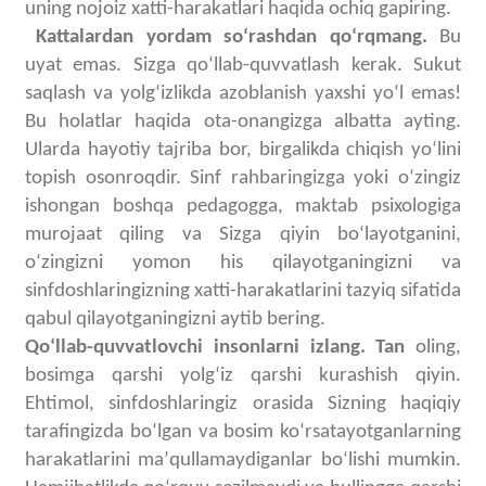
uning nojoiz xatti-harakatlari haqida ochiq gapiring.
Kattalardan yordam soʻrashdan qoʻrqmang.
Bu
uyat emas. Sizga qoʻllab-quvvatlash kerak
. Sukut
saqlash va yolgʻizlikda azoblanish yaxshi yoʻl emas!
Bu holatlar haqida ota-onangizga albatta ayting.
Ularda hayotiy tajriba bor, birgalikda chiqish yoʻlini
topish osonroqdir. Sinf rahbaringizga yoki oʻzingiz
ishongan boshqa pedagogga, maktab psixologiga
murojaat qiling va Sizga qiyin boʻlayotganini,
oʻzingizni yomon his qilayotganingizni va
sinfdoshlaringizning xatti-harakatlarini tazyiq sifatida
qabul qilayotganingizni aytib bering.
Qoʻllab-quvvatlovchi insonlarni izlang. Tan
oling,
bosimga qarshi yolgʻiz qarshi kurashish qiyin.
Ehtimol, sinfdoshlaringiz orasida Sizning haqiqiy
tarafingizda boʻlgan va bosim koʻrsatayotganlarning
harakatlarini maʼqullamaydiganlar boʻlishi mumkin.