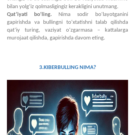
bilan yolgʻiz qolmasligingiz kerakligini unutmang.
Qatʼiyati boʻling.
Nima sodir boʻlayotganini
gapirishda va bullingni toʻxtatishni talab qilishda
qatʼiy turing, vaziyat oʻzgarmasa – kattalarga
murojaat qilishda, gapirishda davom eting.
3.KIBERBULLING NIMA?