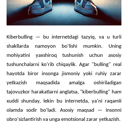
Kiberbulling — bu internetdagi tazyiq, va u turli
shakllarda namoyon boʻlishi mumkin. Uning
mohiyatini yaxshiroq tushunish uchun asosiy
tushunchalarni koʻrib chiqaylik. Agar "bulling" real
hayotda biror insonga jismoniy yoki ruhiy zarar
yetkazish maqsadida amalga oshiriladigan
tajovuzkor harakatlarni anglatsa, "kiberbulling" ham
xuddi shunday, lekin bu internetda, yaʼni raqamli
olamda sodir boʻladi. Asosiy maqsad — insonni
obroʻsizlantirish va unga emotsional zarar yetkazish.