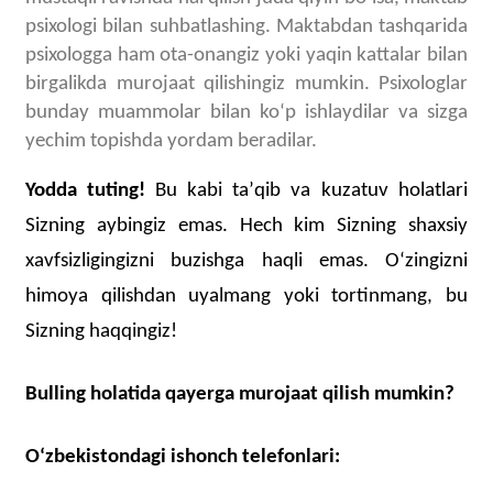
psixologi bilan suhbatlashing. Maktabdan tashqarida
psixologga ham ota-onangiz yoki yaqin kattalar bilan
birgalikda murojaat qilishingiz mumkin.
Psixologlar
bunday muammolar bilan koʻp ishlaydilar va sizga
yechim topishda yordam beradilar
.
Yodda tuting!
Bu kabi taʼqib va kuzatuv holatlari
Sizning aybingiz emas. Hech kim Sizning shaxsiy
xavfsizligingizni buzishga haqli emas. Oʻzingizni
himoya qilishdan uyalmang yoki tortinmang, bu
Sizning haqqingiz!
Bulling holatida qayerga murojaat qilish mumkin?
Oʻzbekistondagi ishonch telefonlari: