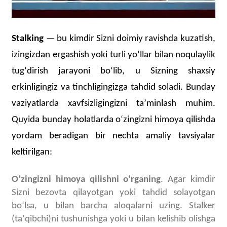
Stalking
— bu kimdir Sizni doimiy ravishda kuzatish,
izingizdan ergashish yoki turli yoʻllar bilan noqulaylik
tugʻdirish jarayoni boʻlib, u Sizning shaxsiy
erkinligingiz va tinchligingizga tahdid soladi. Bunday
vaziyatlarda xavfsizligingizni taʼminlash muhim.
Quyida bunday holatlarda oʻzingizni himoya qilishda
yordam beradigan bir nechta amaliy tavsiyalar
keltirilgan:
Oʻzingizni himoya qilishni oʻrganing
. Agar kimdir
Sizni bezovta qilayotgan yoki tahdid solayotgan
boʻlsa, u bilan barcha aloqalarni uzing. Stalker
(taʼqibchi)ni tushunishga yoki u bilan kelishib olishga