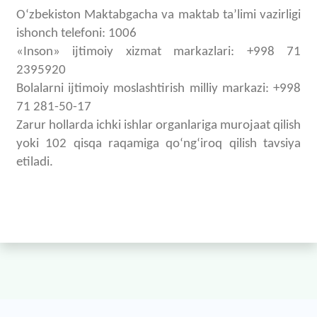
Oʻzbekiston Maktabgacha va maktab taʼlimi vazirligi
ishonch telefoni: 1006
«Inson» ijtimoiy xizmat markazlari: +998 71
2395920
Bolalarni ijtimoiy moslashtirish milliy markazi: +998
71 281-50-17
Zarur hollarda ichki ishlar organlariga murojaat qilish
yoki 102 qisqa raqamiga qoʻngʻiroq qilish tavsiya
etiladi.