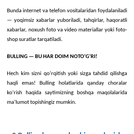
Bunda
internet va telefon vositalaridan
foydalaniladi
— yoqimsiz xabarlar yuboriladi,
tahqirlar
,
haqoratli
xabarlar
,
noxush
foto
va
video
materiallar
yoki
foto
-
shop
suratlar
tarqatiladi
.
BULLING — BU HAR DOIM NOTOʻGʻRI!
Hech kim sizni qoʻrqitish yoki sizga tahdid qilishga
haqli emas! Bulling holatlarida qanday choralar
koʻrish haqida saytimizning boshqa maqolalarida
maʼlumot topishingiz mumkin.