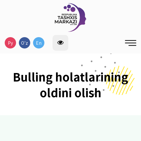
Ру
O'z
En
Bulling holatlarining
oldini olish