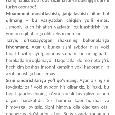
Hamjihatlikda
qoʻrquv sezilmaydi
va bullingga qarshi
turish osonroq!
Muammoni mushtlashish, janjallashish bilan hal
qilmang – bu vaziyatdan chiqish yoʻli emas.
Jismoniy kuch ishlatish vaziyatni ogʻirlashtirishi va
yomon oqibatlarga olib kelishi mumkin.
Tazyiq oʻtkazayotgan shaxsning bahonalariga
ishonmang.
Agar u bunga sizni aybdor qilsa yoki
faqat hazil qilayotganini aytsa ham, bu uning xatti-
harakatlarini oqlamaydi. Haqoratlar doimo notoʻgʻri,
hech kim boshqa insonni kamsitib yoki haqorat qilib
azob berishga haqli emas.
Sizni sindirishlariga yoʻl qoʻymang.
Agar oʻzingizni
foydasiz, zaif yoki aybdor his qilsangiz, bilingki, bu
faqat jabrlovchining oʻzini kuchli his qilish uchun
qilgan harakatidir. Siz hamma kabi hurmat va
himoyaga loyiqsiz.
Sizni himoya qila oladigan ota-
onangiz va doʻstlaringiz bor. Bu vaziyatda muammo