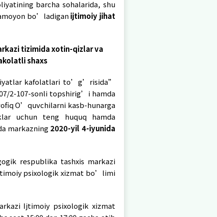
ng jamiyat hayoti va faoliyatining barcha sohalar
hamda ilm-fan sohalarida namoyon bo’ladigan
ijtim
 respublika tashxis markazi tizimida xotin-qizl
 ta’minlash bo’yicha vakolatli shaxs
ng huquq hamda imkoniyatlar kafolatlari to’g