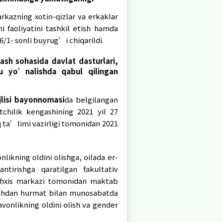
eng huquq va imkoniyatlar kafolatlari to’g’ris
rining 2020 yil 20 apreldagi 07/2-107-sonli tops
28 maydagi 132-sonli buyrug’i yuzasidan O’quvc
ika tashxis markazida amalga oshirilgan ishlar
mkoniyatlarni ta’minlash masalalari bo’yicha M
l qilingan sanasi
va raqami)
;
 huquq va imkoniyatlar kafolatlari to’g’risida
 2020 yil 20 apreldagi 07/2-107-sonli topshirig
i 132-sonli buyrug’iga asosan O’quvchilarni kasb
ning xotin-qizlar va erkaklar uchun teng huq
yatini tashkil etish bo’yicha 2020 yil 4 iyundagi
nlanishi vakolatli shaxs zimmasiga yuklatilganli