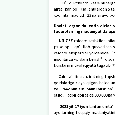
mashg’ulotlar dastu
o’quvchilari uchun 
bo’lish qadriyatlarin
tenglik ” fakultativ 
“Ijtimoiy himoyag
borasida amalga os
tashxis markazi tom
uslubiy qo’llanma,
“Oilaviy zo’ravonl
tayyorlandi.
O’quvchilarni kasb-
zo’ravonliklarni ol
amalga oshirish bo’
joylarga yetkazildi 