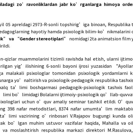
 insonparvarlik operatsiyasi
doirasida Suriya va 
 qo’llab quvvatlash tadbirlari amalga oshirildi.
U
reintegratsiya jarayonida faol ishtirok etildi.
in-qizlar va erkaklarning tengligini ta’minlas
tirish bo’yicha amalga oshirilgan ishlar ahvoli;
hunarga yo’naltirish va psixologik-pedagogik r
ulardan 5 ta shtat birligi vakant. Ishlayotgan 48 
nafar ayol xodilardan 20 (86 %) nafari oliy ma’lumo
otin-qizlar va erkaklar uchun teng huquq h
iyat darajasini va xabardorligini oshirish yuzasi
shkiloti bilan
“Gender tenglikni mustahkamlash va