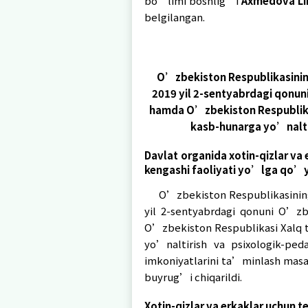
2019-yil 2-sentabrda
O’zbekiston Respubl
yo’naltirish va ps
imkoniyatlarni ta'mi
36-sonli
buyrug’i
q
Mazkur buyruqqa ko
tizimida xotin-qizla
boshlig’i
Axmedova
O’quvchilarni kasb
bo’limi boshlig’i
belgilangan.