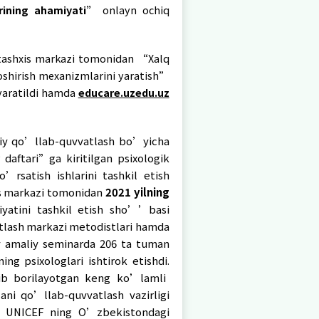
Iroq davlatlaridan qaytarib olib kelingan ayollar va
larning gender tenglikni ta’minlashda, huquq 
h masalalari yuzasidan kadrlarning kasbiy tayyo
espublika tashxis markazida jami 53 nafar shtat
nafar xodimlardan 25 (52 %) nafar ayol 23 (48 %) na
tli.
amda imkoniyatlarni ta’minlash masalalari b
dan ko’rilgan choralar;
 qurolli mojaro zonalaridan qaytgan bolalar va a