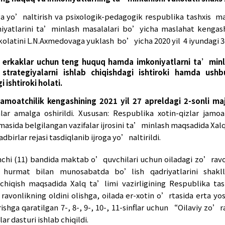
ublikasining “Xotin-qizlar va erkaklar uchun t
rdagi qonuni O’zbekiston Respublikasi Bosh vazi
Respublikasi Xalq ta’limi vazirining 2020 yil 
ga yo’naltirish va psixologik-pedagogik respubl
in-qizlar va erkaklar uchun teng huquq hamda i
 yo’lga qo’yilganligi
(Ichki idoraviy hujjat qabu
ikasining “Xotin-qizlar va erkaklar uchun teng
qonuni O’zbekiston Respublikasi Bosh vazirining
ikasi Xalq ta’limi vazirining 2020 yil 28 maydag
ixologik-pedagogik respublika tashxis markaz
inlash masalalari bo’yicha maslahat kengashi faoli
aklar uchun teng huquq va imkoniyatlarning ta’mi