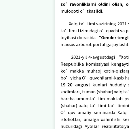
“Mexr - 1, 2, 3, 5”
ijtimoiy –psixologik
sifatida moslashuv va 
Davlat organida xot
tizimini takomillash
O’quvchilarni kasb-
ajratilgan bo’lsa, sh
xodimlar mavjud. 23 
Davlat organida x
fuqarolarning madan
UNICEF
xalqaro ta