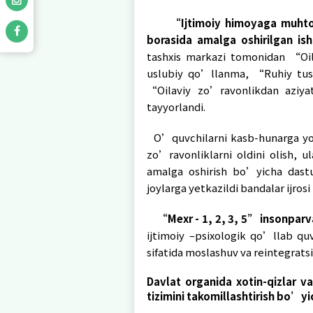
O’quvchilarni kasb
uchun teng huquq ha
imkoniyatlarining ta
Davlat organida xo
milliy harakatlar 
hujjatlarning amalga
Respublika xotin-
vazifalar yuzasidan
apreldagi 2-sonli ma
yil 19 maydagi 02-71-s
Mazkur chora-tadbir
xotin o’rtasida er