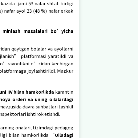
irligining Respublika tashxis markazi tomonida
er-xotin o’rtasida erta yoshdan hurmat bilan mun
inflar uchun “Oilaviy zo’ravonlikning oldini olish 
tgan xotin-qizlar va erkaklarni qo’llab-quv
hunarga yo’naltirish va psixologik-pedagogik re
ayollarga ijtimoiy-psixologik yordam berish" m
uvaffaqiyatga erishish bo’yicha treninglar” m
logik yordam berish"(Test va so’rovnomalar) 
espublika tashxis markazi tomonidan “Oilaviy va
yishga qaratilgan chora-tadbirlarning 2021-2022-
oshqarmasining chora-tadbirlar dasturi ishlab c
ilmoqda.