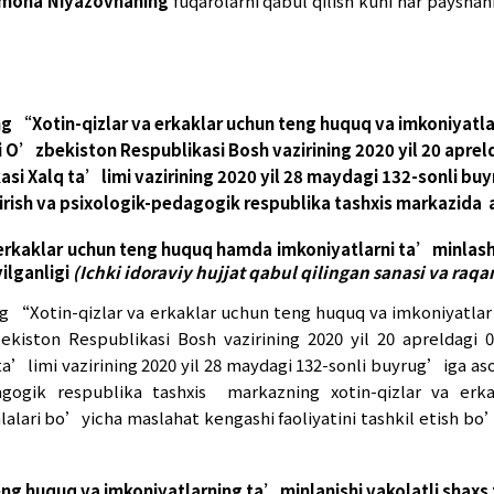
gi Qonuni, O’zbekiston Respublikasi Bosh vazirini
ikasi Xalq ta’limi vazirining 2020-yil 28-mayda
ixologik-pedagogik respublika tashxis marka
nlash masalalari boyicha maslahat-kengashi faoli
abul qilingan.
’ra, O’quvchilarni kasb-hunarga yo’naltiris
r va erkaklar uchun teng huquq hamda imkoniyatlar
 Limona Niyazovna
vakolatli shaxs etib belgilang
-hunarga yo’naltirish va psixologik-pedagogik 
Axmedova Limona Niyazovnaning
fuqarolarni qabu