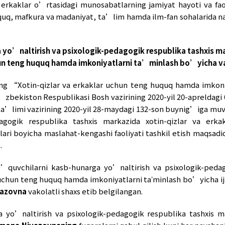
in-qizlar va erkaklar o’rtasidagi munosabatlarni
qtisodiyot, huquq, mafkura va madaniyat, ta’lim 
sb-hunarga yo’naltirish va psixologik-pedagogik
rkaklar uchun teng huquq hamda imkoniyatlarni
likasining “Xotin-qizlar va erkaklar uchun te