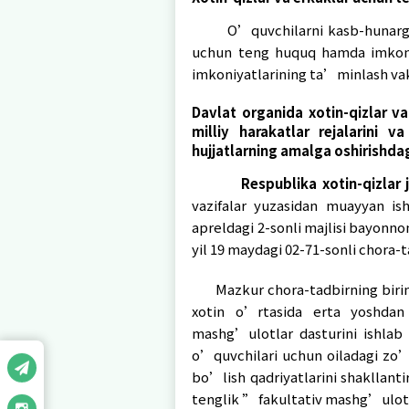
O’zbekiston Resp
2019 yil 2-sentyab
hamda O’zbekiston 
kasb-hunar
Davlat organida xot
kengashi faoliyati
O’zbekiston Respubl
yil 2-sentyabrdagi 
O’zbekiston Respubl
yo’naltirish va ps
imkoniyatlarini ta’m
buyrug’i chiqarildi.
Xotin-qizlar va erk