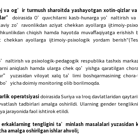
-hunarga yo’naltirish va psixologik-pedagogik 
mda imkoniyatlarini ta’minlash masalalari bo’y
’minlash vakolatini L.N.Axmedovaga yuklash bo’yich
tin-qizlar va erkaklar uchun teng huquq hamda 
rejalarini va strategiyalarni ishlab chiqishd
 oshirishdagi ishtiroki holati.
qizlar jamoatchilik kengashining 2021 yil 27
 muayyan ishlar amalga oshirildi. Xususan: Respu
jlisi bayonnomasida belgilangan vazifalar ijrosini
onli chora-tadbirlar rejasi tasdiqlanib ijroga yo’nal
ning birinchi (11) bandida maktab o’quvchilari u
ta yoshdan hurmat bilan munosabatda bo’lish q