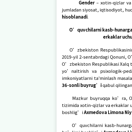
Gender
– xot
jumladan siyosat, i
hisoblanadi
.
O’quvchilarni ka
e
O’zbekiston Respub