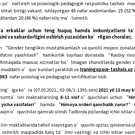
rini ishlab chiqish maqsadida Xalq ta’limi vaz
oiladagi zo’ravonlikning oldini olishga, oilada 
i shakllantirishga qaratilgan 7-, 8-, 9-, 10-, 11-s
mashg’ulotlar dasturi ishlab chiqildi.
a muhtoj va og’ir turmush sharoitda yashayo
hirilgan ishlar”
doirasida O’quvchilarni kasb-
onidan “Oilaviy zo’ravonlikdan aziyat chekkan 
 “Ruhiy tushkunlikdan chiqish hamda hayotda m
ikdan aziyat chekkan ayollarga ijtimoiy-psixo
hunarga yo’naltirish va psixologik-pedagogik r
dini olish, ularni aniqlash hamda ularga chek qo’
yicha dastur” yuzasidan viloyat xalq ta’limi b
bandalar ijrosi bo’yicha doimiy monitoring olib bor