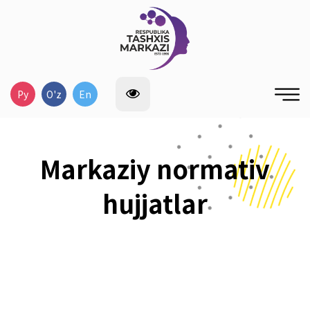
Ру
O'z
En
Markaziy normativ
hujjatlar