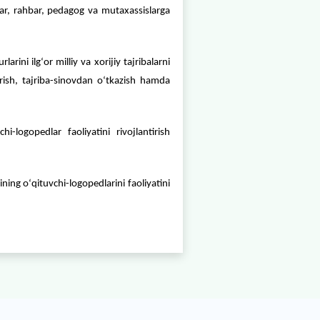
an oʻquvchilar toʻgʻrisida maʼlumotlar bazasini yaratish va 
gopediya shoxobchalarining oʻqituvchi-logopedlar uchun p
irilgan texnologiyalarni ishlab chiqish va takomillashtirib bori
 metodik taʼminotini (dasturlar, rahbar, pedagog va mutax
 oʻquv reja va oʻquv dasturlarini ilgʻor milliy va xorijiy ta
ishlab chiqish, takomillashtirish, tajriba-sinovdan oʻtka