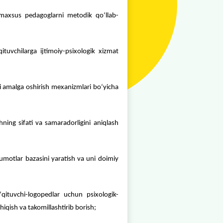
ltirish boʻyicha yagona davlat siyosatini amalga oshirish;
ashkil etish va muvofiqlashtirish.
irish, oʻqituvchi-logopedlar, maxsus pedagoglarni metodi
a ularning ota-onalari, oʻqituvchilarga ijtimoiy-psixolo
qa dasturlar, shuningdek, ularni amalga oshirish mexanizmlar
qilish, inklyuziv taʼlim berishning sifati va samaradorligin