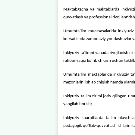
Maktabgacha va maktab taʼ
Umumiy oʻrta taʼlim muas
Maktabgacha va maktabla
quvvatlash va profession
Umumtaʼlim muassasalari
koʻrsatishda zamonaviy y
Inklyuziv taʼlimni yanad
rahbariyatga koʻrib chiqis
Umumtaʼlim maktablarida 