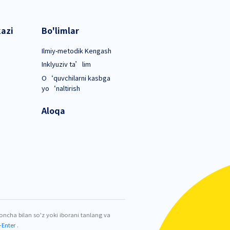
 shoxobchalarining oʻqituvchi-logopedlar faoliyatini rivo
tilgan logopediya shoxobchalarining oʻqituvchi-logopedlarini f
Axborot Markazi
Bo'limlar