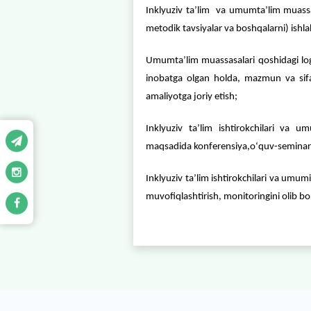
mezonlarini ishlab chiqis
Inklyuziv taʼlim tizimi 
yangilab borish;
Inklyuziv sharoitlarda 
pedagogik qoʻllab-quvvatla
Inklyuziv taʼlim va umu
metodik tavsiyalar va bo
Umumtaʼlim muassasalari q
inobatga olgan holda, m
amaliyotga joriy etish;