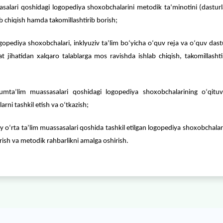
h hamda ularning bajarilishini nazorat qilish;
joriy qilingan umumtaʼlim muassasalari, ularda taʼlim olayotg
taʼlim oluvchilar, umumtaʼlim muassasalari qoshidagi lo
sh ishlarini tashkil qilish va ijtimoiy rivojlantirishga yoʻnalt
mtaʼlim muassasalari qoshidagi logopediya shoxobchalarini
shqalarni) ishlab chiqish hamda takomillashtirib borish;
oshidagi logopediya shoxobchalari, inklyuziv taʼlim boʻyicha
azmun va sifat jihatidan xalqaro talablarga mos ravishda 