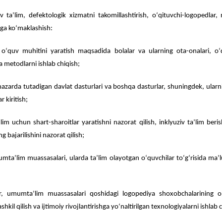
limi tizimida inklyuziv taʼlimni rivojlanishi va yanada yuksa
sasalarida inklyuziv taʼlimni va logopediya shoxobchalarini t
rda inklyuziv taʼlim, defektologik xizmatni takomillasht
al rivojlantirishga koʻmaklashish:
da inklyuziv oʻquv muhitini yaratish maqsadida bolalar v
ondashuvlar va metodlarni ishlab chiqish;
a rivojlanishini nazarda tutadigan davlat dasturlari va bosh
h uchun takliflar kiritish;
inklyuziv taʼlim uchun shart-sharoitlar yaratishni nazorat 