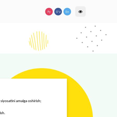
a’lim
falari hisoblanadi: