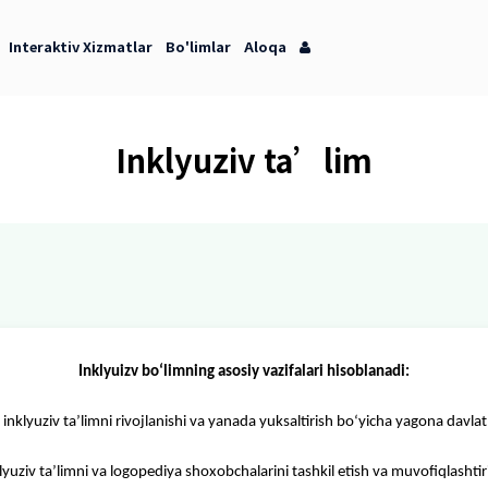
orot Markazi
Interaktiv Xizmatlar
Bo'limlar
Aloqa
Inklyuziv t
Inklyuizv b
oʻlimning asosiy vazi