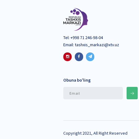
Inklyuziv taʼlim ishtir
maqsadida konferensiya,o
Inklyuziv taʼlim ishtirok
muvofiqlashtirish, monito