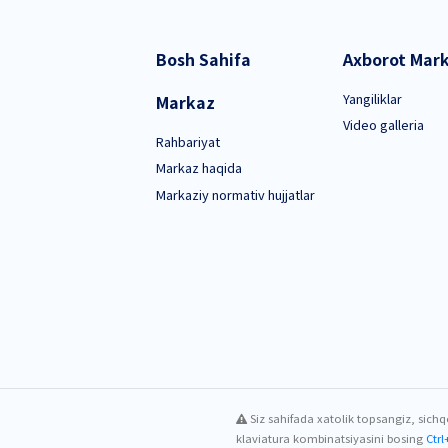
okchilari va umumtaʼlim muassasalari qoshidagi logopediya
ʻquv-seminarlarni tashkil etish va oʻtkazish;
chilari va umumiy oʻrta taʼlim muassasalari qoshida tashkil e
ringini olib borish va metodik rahbarlikni amalga oshirish.
Bosh Sahifa