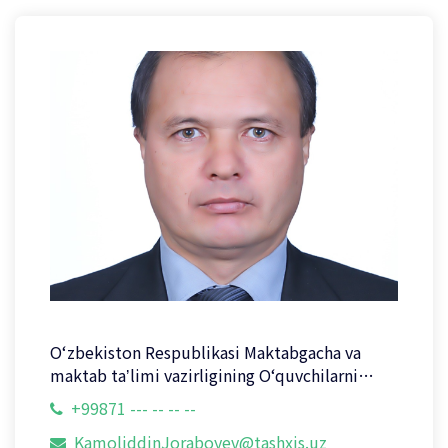
Oʻzbekiston Respublikasi Maktabgacha va
maktab taʼlimi vazirligining Oʻquvchilarni
kasb-hunarga yoʻnaltirish va psixologik-
+99871 --- -- -- --
pedagogik respublika tashxis markazi
KamoliddinJoraboyev@tashxis.uz
direktorining birinchi o‘rinbosari