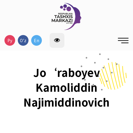
Ру
O'z
En
Jo‘raboyev
Kamoliddin
Najimiddinovich