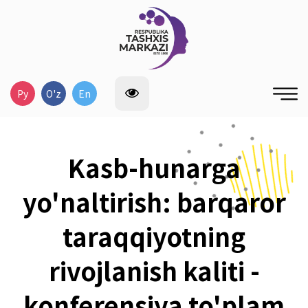
Ру
O'z
En
Kasb-hunarga
yo'naltirish: barqaror
taraqqiyotning
rivojlanish kaliti -
konferensiya to'plam