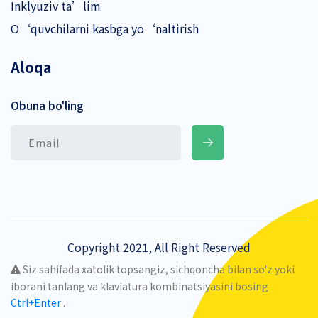
Inklyuziv ta’lim
O‘quvchilarni kasbga yo‘naltirish
Aloqa
Obuna bo'ling
Copyright 2021, All Right Reserved
Siz sahifada xatolik topsangiz, sichqoncha bilan so'z yoki
iborani tanlang va klaviatura kombinatsiyasini bosing
Ctrl+Enter
.