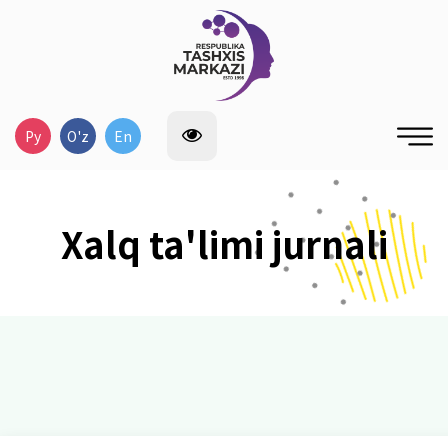
Ру
O'z
En
Xalq ta'limi jurnali