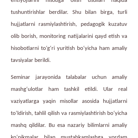
ehtiyojlarini hisobga olish usullari haqida
tushuntirishlar berdilar. Shu bilan birga, turli
hujjatlarni rasmiylashtirish, pedagogik kuzatuv
olib borish, monitoring natijalarini qayd etish va
hisobotlarni to‘g‘ri yuritish bo‘yicha ham amaliy
tavsiyalar berildi.
Seminar jarayonida talabalar uchun amaliy
mashg‘ulotlar ham tashkil etildi. Ular real
vaziyatlarga yaqin misollar asosida hujjatlarni
to‘ldirish, tahlil qilish va rasmiylashtirish bo‘yicha
mashq qildilar. Bu esa nazariy bilimlarni amaliy
ko‘nikmalar bilan mustahkamlashga yordam