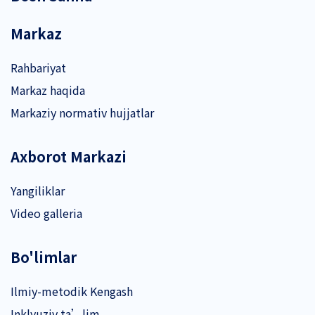
Markaz
Rahbariyat
Markaz haqida
Markaziy normativ hujjatlar
Axborot Markazi
Yangiliklar
Video galleria
Bo'limlar
Ilmiy-metodik Kengash
Inklyuziv ta’lim