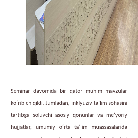
Seminar davomida bir qator muhim mavzular
ko‘rib chiqildi. Jumladan, inklyuziv ta’lim sohasini
tartibga soluvchi asosiy qonunlar va me’yoriy
hujjatlar, umumiy o‘rta ta’lim muassasalarida