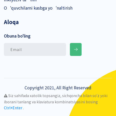
O‘quvchilarni kasbga yo‘naltirish
Aloqa
Obuna bo'ling
Copyright 2021, All Right Reserved
Siz sahifada xatolik topsangiz, sichqoncha bilan so'z yoki
iborani tanlang va klaviatura kombinatsiyasini bosing
Ctrl+Enter
.