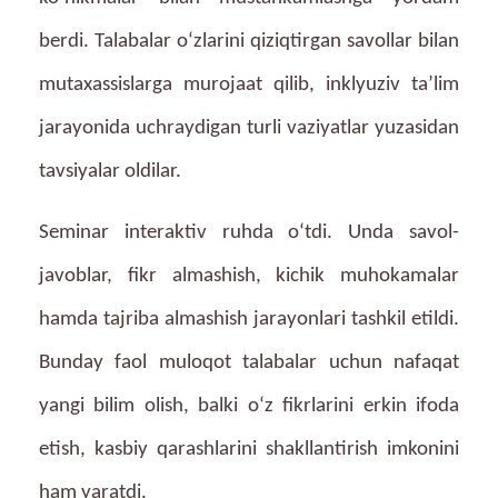
berdi. Talabalar o‘zlarini qiziqtirgan savollar bilan
mutaxassislarga murojaat qilib, inklyuziv ta’lim
jarayonida uchraydigan turli vaziyatlar yuzasidan
tavsiyalar oldilar.
Seminar interaktiv ruhda o‘tdi. Unda savol-
javoblar, fikr almashish, kichik muhokamalar
hamda tajriba almashish jarayonlari tashkil etildi.
Bunday faol muloqot talabalar uchun nafaqat
yangi bilim olish, balki o‘z fikrlarini erkin ifoda
etish, kasbiy qarashlarini shakllantirish imkonini
ham yaratdi.