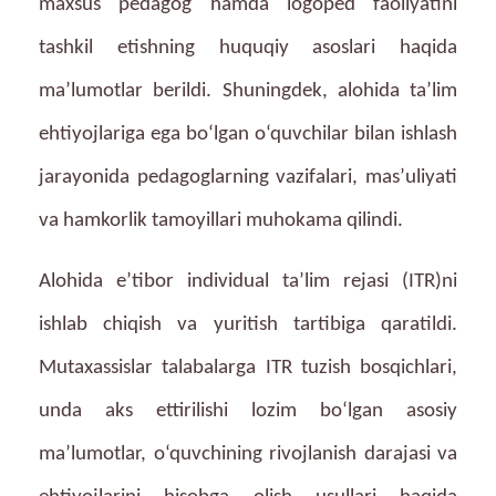
maxsus pedagog hamda logoped faoliyatini
tashkil etishning huquqiy asoslari haqida
ma’lumotlar berildi. Shuningdek, alohida ta’lim
ehtiyojlariga ega bo‘lgan o‘quvchilar bilan ishlash
jarayonida pedagoglarning vazifalari, mas’uliyati
va hamkorlik tamoyillari muhokama qilindi.
Alohida e’tibor individual ta’lim rejasi (ITR)ni
ishlab chiqish va yuritish tartibiga qaratildi.
Mutaxassislar talabalarga ITR tuzish bosqichlari,
unda aks ettirilishi lozim bo‘lgan asosiy
ma’lumotlar, o‘quvchining rivojlanish darajasi va