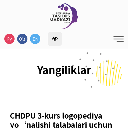
Ру
O'z
En
Yangiliklar
CHDPU 3-kurs logopediya
yo‘nalishi talabalari uchun