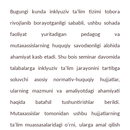
Bugungi kunda inklyuziv ta’lim tizimi tobora
rivojlanib borayotganligi sababli, ushbu sohada
faoliyat yuritadigan pedagog va
mutaxassislarning huquqiy savodxonligi alohida
ahamiyat kasb etadi. Shu bois seminar davomida
talabalarga inklyuziv ta’lim jarayonini tartibga
soluvchi asosiy normativ-huquqiy hujjatlar,
ularning mazmuni va amaliyotdagi ahamiyati
haqida batafsil tushuntirishlar berildi.
Mutaxassislar tomonidan ushbu hujjatlarning
ta’lim muassasalaridagi o‘rni, ularga amal qilish