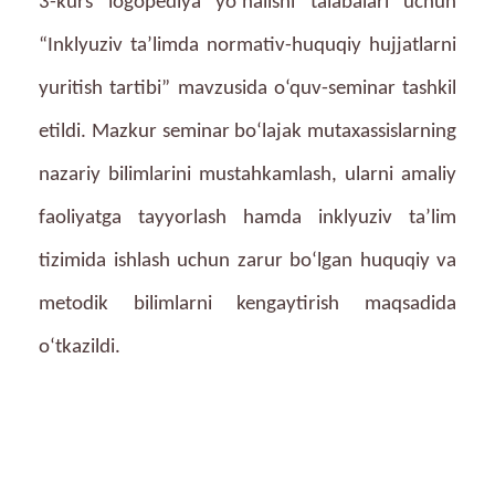
3-kurs logopediya yo‘nalishi talabalari uchun
“Inklyuziv ta’limda normativ-huquqiy hujjatlarni
yuritish tartibi” mavzusida o‘quv-seminar tashkil
etildi. Mazkur seminar bo‘lajak mutaxassislarning
nazariy bilimlarini mustahkamlash, ularni amaliy
faoliyatga tayyorlash hamda inklyuziv ta’lim
tizimida ishlash uchun zarur bo‘lgan huquqiy va
metodik bilimlarni kengaytirish maqsadida
o‘tkazildi.