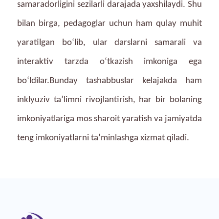
samaradorligini sezilarli darajada yaxshilaydi. Shu
bilan birga, pedagoglar uchun ham qulay muhit
yaratilgan bo‘lib, ular darslarni samarali va
interaktiv tarzda o‘tkazish imkoniga ega
bo‘ldilar.Bunday tashabbuslar kelajakda ham
inklyuziv ta’limni rivojlantirish, har bir bolaning
imkoniyatlariga mos sharoit yaratish va jamiyatda
teng imkoniyatlarni ta’minlashga xizmat qiladi.