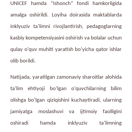
UNICEF hamda “Ishonch” fondi hamkorligida
amalga oshirildi. Loyiha doirasida maktablarda
inklyuziv ta’limni rivojlantirish, pedagoglarning
kasbiy kompetensiyasini oshirish va bolalar uchun
qulay o‘quv muhiti yaratish bo‘yicha qator ishlar
olib borildi.
Natijada, yaratilgan zamonaviy sharoitlar alohida
ta’lim ehtiyoji bo‘lgan o‘quvchilarning bilim
olishga bo‘lgan qiziqishini kuchaytiradi, ularning
jamiyatga moslashuvi va ijtimoiy faolligini
oshiradi hamda inklyuziv ta’limning