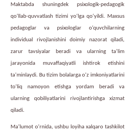
Maktabda shuningdek psixologik-pedagogik
qo‘llab-quvvatlash tizimi yo‘lga qo‘yildi. Maxsus
pedagoglar va psixologlar o‘quvchilarning
individual rivojlanishini doimiy nazorat qiladi,
zarur tavsiyalar beradi va ularning ta’lim
jarayonida muvaffaqiyatli ishtirok etishini
ta’minlaydi. Bu tizim bolalarga o‘z imkoniyatlarini
to‘liq namoyon etishga yordam beradi va
ularning qobiliyatlarini rivojlantirishga xizmat
qiladi.
Ma’lumot o‘rnida, ushbu loyiha xalqaro tashkilot