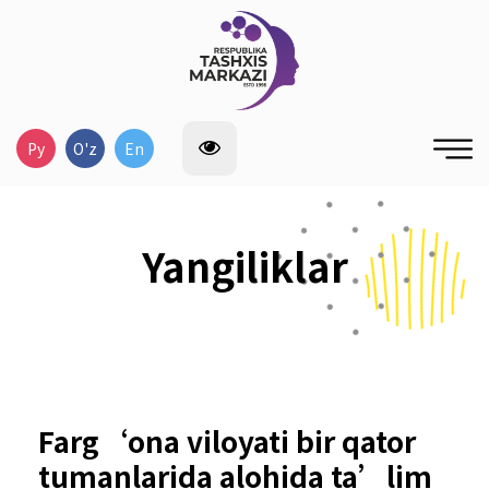
Ру
O'z
En
Yangiliklar
Farg‘ona viloyati bir qator
tumanlarida alohida ta’lim