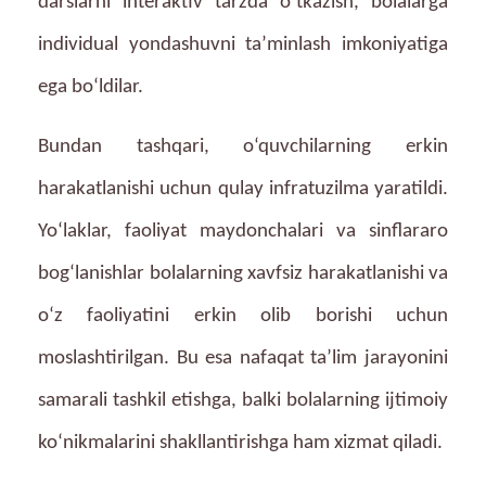
darslarni interaktiv tarzda o‘tkazish, bolalarga
individual yondashuvni ta’minlash imkoniyatiga
ega bo‘ldilar.
Bundan tashqari, o‘quvchilarning erkin
harakatlanishi uchun qulay infratuzilma yaratildi.
Yo‘laklar, faoliyat maydonchalari va sinflararo
bog‘lanishlar bolalarning xavfsiz harakatlanishi va
o‘z faoliyatini erkin olib borishi uchun
moslashtirilgan. Bu esa nafaqat ta’lim jarayonini
samarali tashkil etishga, balki bolalarning ijtimoiy
ko‘nikmalarini shakllantirishga ham xizmat qiladi.