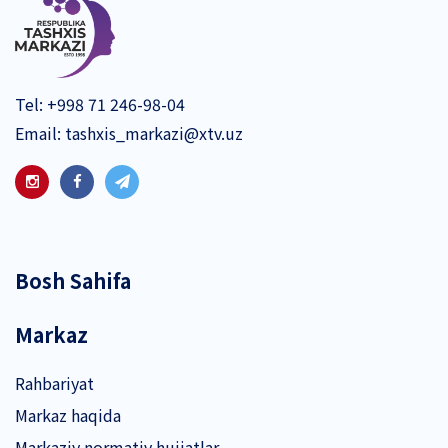
Tel:
+998 71 246-98-04
Email:
tashxis_markazi@xtv.uz
Bosh Sahifa
Markaz
Rahbariyat
Markaz haqida
Markaziy normativ hujjatlar