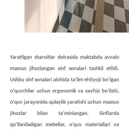
Yaratilgan sharoitlar doirasida maktabda avvalo
maxsus jihozlangan sinf xonalari tashkil etildi.
Ushbu sinf xonalari alohida ta’lim ehtiyoji bo‘lgan
o‘quvchilar uchun ergonomik va xavfsiz bo‘lishi,
o‘quv jarayonida qulaylik yaratishi uchun maxsus
jihozlar bilan ta’minlangan. Sinflarda
qo‘llaniladigan mebellar, o‘quv materiallari va