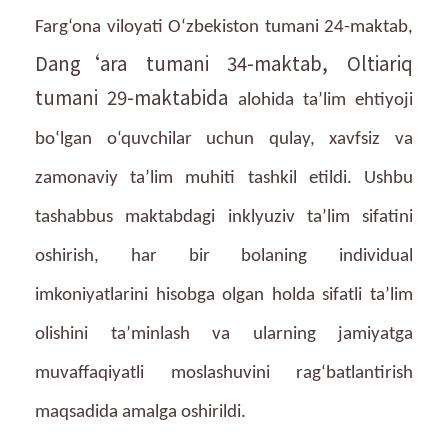
Farg‘ona viloyati O‘zbekiston tumani 24-maktab,
Dang‘ara tumani 34-maktab, Oltiariq
tumani 29-maktabida
alohida ta’lim ehtiyoji
bo‘lgan o‘quvchilar uchun qulay, xavfsiz va
zamonaviy ta’lim muhiti tashkil etildi. Ushbu
tashabbus maktabdagi inklyuziv ta’lim sifatini
oshirish, har bir bolaning individual
imkoniyatlarini hisobga olgan holda sifatli ta’lim
olishini ta’minlash va ularning jamiyatga
muvaffaqiyatli moslashuvini rag‘batlantirish
maqsadida amalga oshirildi.