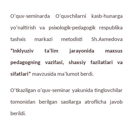
Oʻquv-seminarda Oʻquvchilarni kasb-hunarga
yoʻnaltirish va psixologik-pedagogik respublika
tashxis markazi metodisti Sh.Axmedova
“
Inklyuziv taʼlim jarayonida maxsus
pedagogning vazifasi, shaxsiy fazilatlari va
sifatlari”
mavzusida maʼlumot berdi.
Oʻ
tkazilgan oʻquv-seminar yakunida tinglovchilar
tomonidan berilgan saollarga atroflicha javob
berildi.