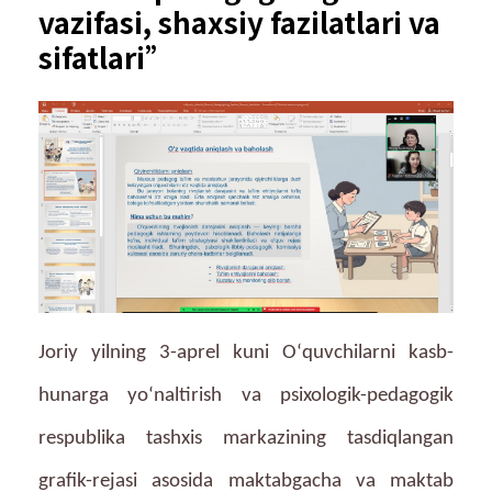
vazifasi, shaxsiy fazilatlari va
sifatlari”
Joriy yilning 3-aprel kuni Oʻquvchilarni kasb-
hunarga yoʻnaltirish va psixologik-pedagogik
respublika tashxis markazining tasdiqlangan
grafik-rejasi asosida maktabgacha va maktab