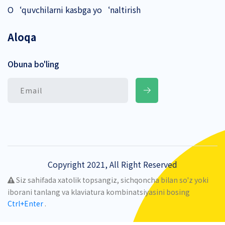
O‘quvchilarni kasbga yo‘naltirish
Aloqa
Obuna bo'ling
Copyright 2021, All Right Reserved
Siz sahifada xatolik topsangiz, sichqoncha bilan so'z yoki
iborani tanlang va klaviatura kombinatsiyasini bosing
Ctrl+Enter
.