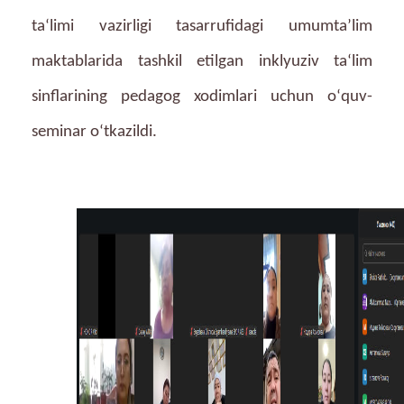
taʻlimi vazirligi tasarrufidagi umumtaʼlim
maktablarida tashkil etilgan inklyuziv taʻlim
sinflarining pedagog xodimlari uchun oʻquv-
seminar oʻtkazildi.