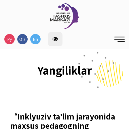
Ру
O'z
En
Yangiliklar
“Inklyuziv taʼlim jarayonida
maxsus pedagogning