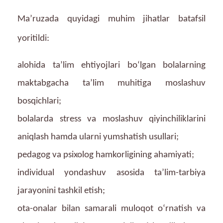
Ma’ruzada quyidagi muhim jihatlar batafsil
yoritildi:
alohida ta’lim ehtiyojlari bo‘lgan bolalarning
maktabgacha ta’lim muhitiga moslashuv
bosqichlari;
bolalarda stress va moslashuv qiyinchiliklarini
aniqlash hamda ularni yumshatish usullari;
pedagog va psixolog hamkorligining ahamiyati;
individual yondashuv asosida ta’lim-tarbiya
jarayonini tashkil etish;
ota-onalar bilan samarali muloqot o‘rnatish va