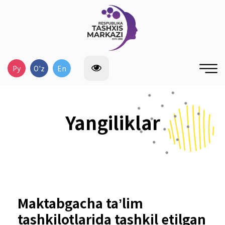
Ру
O'z
En
Yangiliklar
Maktabgacha taʼlim
tashkilotlarida tashkil etilgan