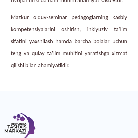
rivojlantirishda ham muhim ahamiyat kasb etdi.
Mazkur o‘quv-seminar pedagoglarning kasbiy
kompetensiyalarini oshirish, inklyuziv ta’lim
sifatini yaxshilash hamda barcha bolalar uchun
teng va qulay ta’lim muhitini yaratishga xizmat
qilishi bilan ahamiyatlidir.