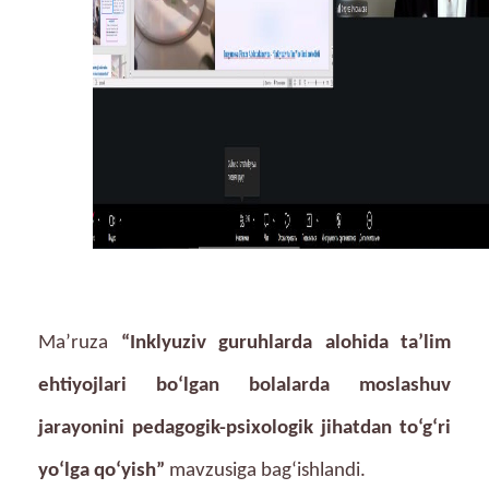
Ma’ruza
“Inklyuziv guruhlarda alohida ta’lim
ehtiyojlari bo‘lgan bolalarda moslashuv
jarayonini pedagogik-psixologik jihatdan to‘g‘ri
yo‘lga qo‘yish”
mavzusiga bag‘ishlandi.