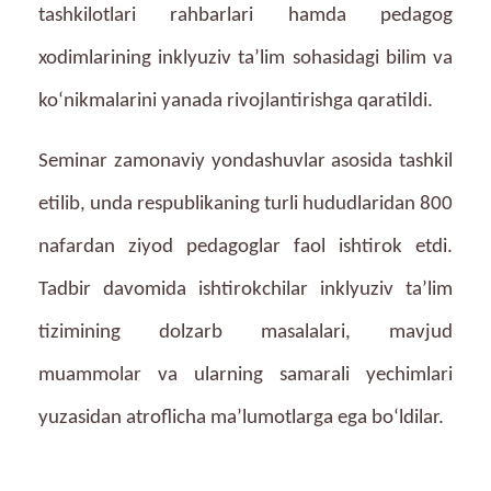
tashkilotlari rahbarlari hamda pedagog
xodimlarining inklyuziv ta’lim sohasidagi bilim va
ko‘nikmalarini yanada rivojlantirishga qaratildi.
Seminar zamonaviy yondashuvlar asosida tashkil
etilib, unda respublikaning turli hududlaridan 800
nafardan ziyod pedagoglar faol ishtirok etdi.
Tadbir davomida ishtirokchilar inklyuziv ta’lim
tizimining dolzarb masalalari, mavjud
muammolar va ularning samarali yechimlari
yuzasidan atroflicha ma’lumotlarga ega bo‘ldilar.