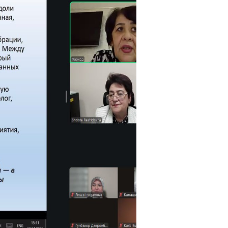
angan grafik-reja asosida umumta’lim maktablari 
un navbatdagi o‘quv-seminar tashkil etildi.