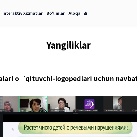
orot Markazi
Interaktiv Xizmatlar
Bo'limlar
Aloqa
Yangilik
hoxobchalari o‘qituvchi-logoped