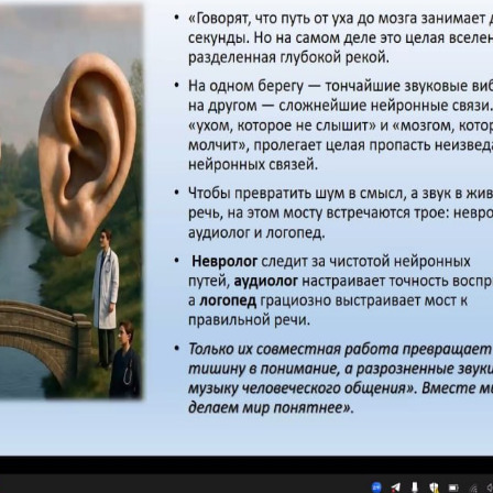
 markazi tomonidan 2026-yil 23-aprel kuni tasdiql
gopediya shoxobchalari o‘qituvchi-logopedlari uch