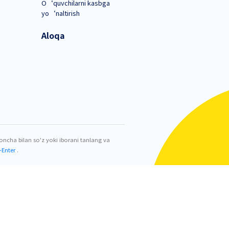
shg‘ulotlarni tashkil etishning bosqichlari, bo
individual yondashuvning ahamiyati alohida ta’ki
shish imkoniyati yaratildi.
k etib, ular o‘z kasbiy bilim va ko‘nikmalarini
iga ega bo‘ldilar.