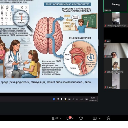
goped mutaxassislarning kasbiy kompetensiyalar
a nutq rivojlanishida kechikish yoki buzilish
qaratildi.
nevrologi, bolalar nevrologiyasi kafedrasi dot
qa” (Ot molchaniya k rechi)
mavzusida ilmiy-
evrologik asoslari, nutq kechikishining sabablari
itib berildi.