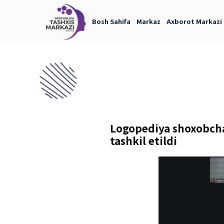
Bosh Sahifa
Markaz
Axb
Logopediya s
tashkil etildi