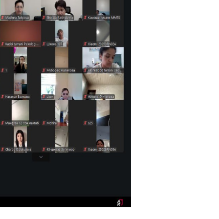
ini oshirish, zamonaviy logopedik yondashuvla
lar kuzatiladigan bolalar bilan ishlash metod
senti, tibbiyot fanlari nomzodi M. Gulyamova to
amaliy ma’ruza taqdim etildi. Ma’ruza davomi
, erta aniqlash va korreksion yondashuvlarning s