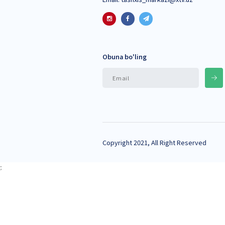
Shuningdek, mutaxa
nutqni faollashtir
Seminar ishtirokchil
O‘quv-seminarda 70
boyitish, ilg‘or ta