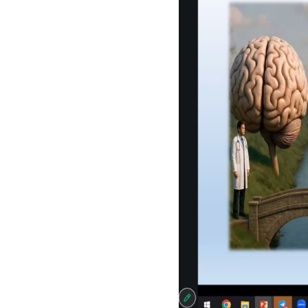
Respublika tashxis
tashkil etilgan lo