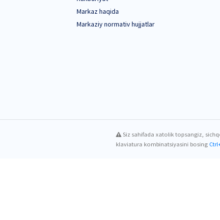
ssis tomonidan amaliy tavsiyalar, logopedik ma
ishga xizmat qiluvchi interaktiv metodlar hamda 
ari uchun savol-javoblar tashkil etilib, tajriba alma
0 nafardan ziyod o‘qituvchi-logopedlar ishtiro
jribalarni o‘z faoliyatlariga tatbiq etish imkoniyat