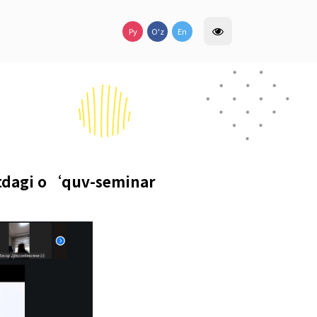
lar
lari uchun navbatdagi o‘quv-sem