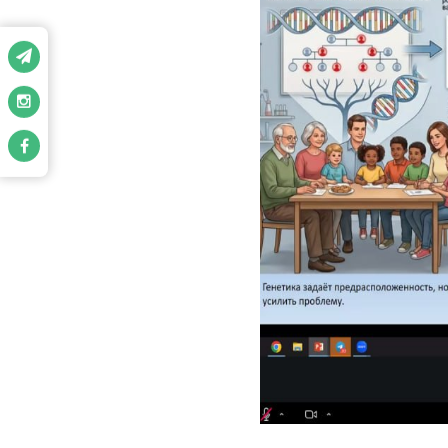
Mazkur seminar lo
tanishtirish hamd
takomillashtirishga 
Seminarda bolalar 
“Sukunatdan nutq
rivojlanishining n
usullari batafsil yor