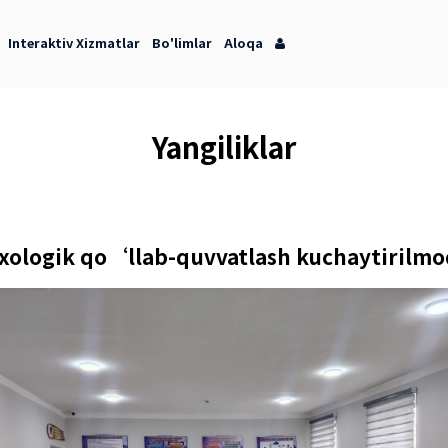
orot Markazi
Interaktiv Xizmatlar
Bo'limlar
Aloqa
Yangilik
chun psixologik qo‘llab-quvvatla