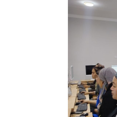
Ayni vaqtda, Sirdaryo v