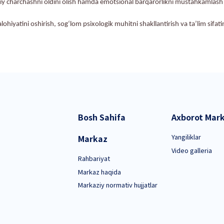
o‘zlangan maqsad — pedagoglarning kasbiy motivatsiyasini os
tress va emotsional zo‘riqish darajasi aniqlanadi
ra ehtiyojmand pedagoglar uchun maxsus seminar-treninglar ta