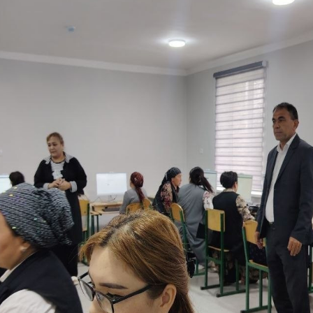
iloyatidagi davlat va nodavlat maktabgacha ta’lim tashkilotl