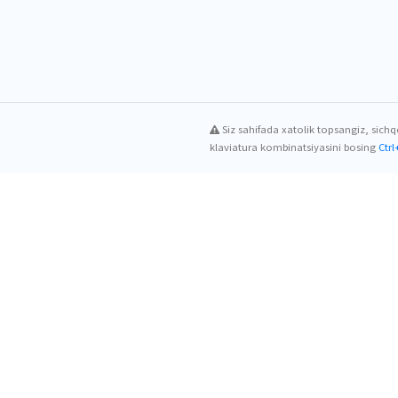
boshqarish, kasbiy charchashni oldini olish hamda emotsional
ning kasbiy salohiyatini oshirish, sog‘lom psixologik muhitni 
Bosh Sahifa
Markaz
Rahbariyat
v.uz
Markaz haqida