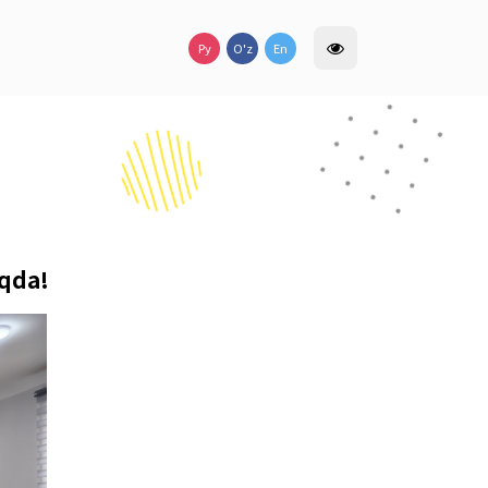
lar
sh kuchaytirilmoqda!