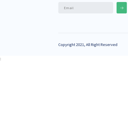
Treninglarda stressni 
Ushbu ishlar pedagoglar
xizmat qiladi.
Tel:
+998 71 246-98-04
Email:
tashxis_markazi@xt