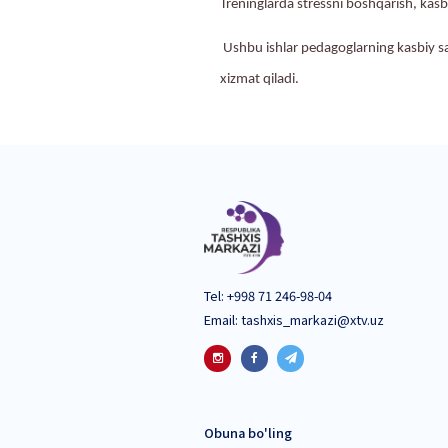
Mazkur tashabbusdan k
Jarayon doirasida:
Pedagoglarning kasbiy s
Tahlil natijalariga ko‘