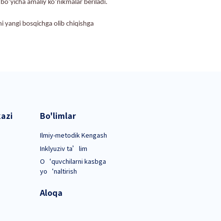
hirish va ularning emotsional holatini qo‘llab-quvvatlashd
shkil etiladi