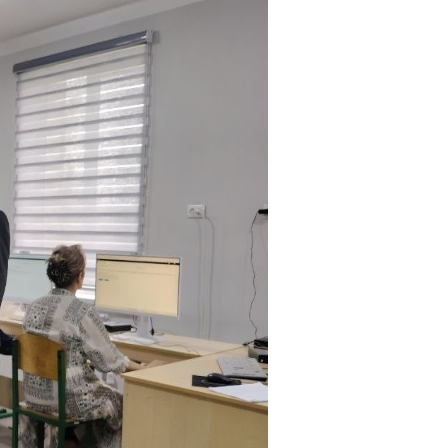
ari pedagoglari o‘rtasida psixologik so‘rovnomalar o‘tkazilm