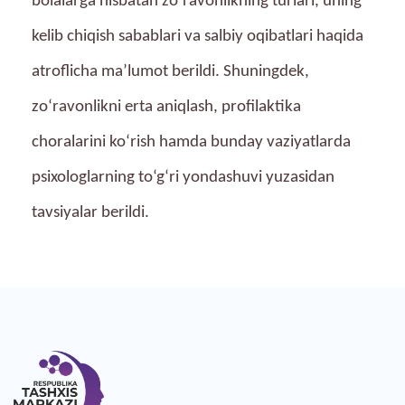
bolalarga nisbatan zo‘ravonlikning turlari, uning
kelib chiqish sabablari va salbiy oqibatlari haqida
atroflicha ma’lumot berildi. Shuningdek,
zo‘ravonlikni erta aniqlash, profilaktika
choralarini ko‘rish hamda bunday vaziyatlarda
psixologlarning to‘g‘ri yondashuvi yuzasidan
tavsiyalar berildi.