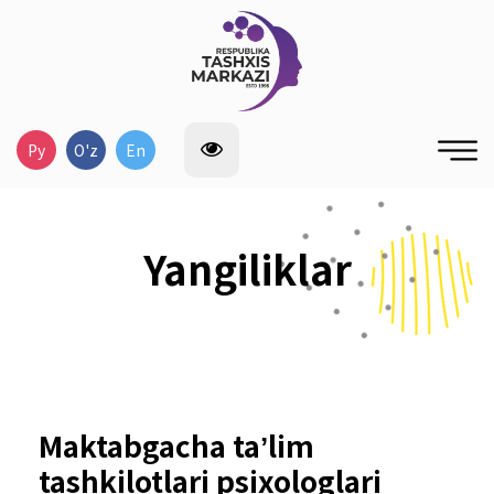
Ру
O'z
En
Yangiliklar
Maktabgacha taʼlim
tashkilotlari psixologlari