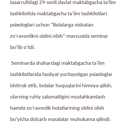
tasarrufidagi 29-sonli davlat maktabgacha taʼlim
tashkilotida maktabgacha ta’lim tashkilotlari
psixologlari uchun “Bolalarga nisbatan
zo'ravonlikni oldini olish” mavzusida seminar
bo‘lib o‘tdi.
Seminarda shahardagi maktabgacha ta’lim
tashkilotlarida faoliyat yuritayotgan psixologlar
ishtirok etib, bolalar huquqlarini himoya qilish,
ularning ruhiy salomatligini mustahkamlash
hamda zo‘ravonlik holatlarining oldini olish
bo‘yicha dolzarb masalalar muhokama qilindi.