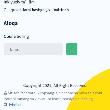
Inklyuziv ta’lim
O‘quvchilarni kasbga yo‘naltirish
Aloqa
Obuna bo'ling
Copyright 2021, All Right Reserved
Siz sahifada xatolik topsangiz, sichqoncha bilan so'z yoki
iborani tanlang va klaviatura kombinatsiyasini bosing
Ctrl+Enter
.