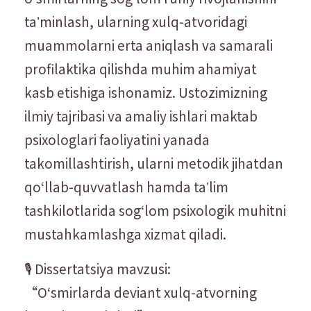
taʼminlash, ularning xulq-atvoridagi
muammolarni erta aniqlash va samarali
profilaktika qilishda muhim ahamiyat
kasb etishiga ishonamiz. Ustozimizning
ilmiy tajribasi va amaliy ishlari maktab
psixologlari faoliyatini yanada
takomillashtirish, ularni metodik jihatdan
qoʻllab-quvvatlash hamda taʼlim
tashkilotlarida sogʻlom psixologik muhitni
mustahkamlashga xizmat qiladi.
🎙 Dissertatsiya mavzusi:
“Oʻsmirlarda deviant xulq-atvorning