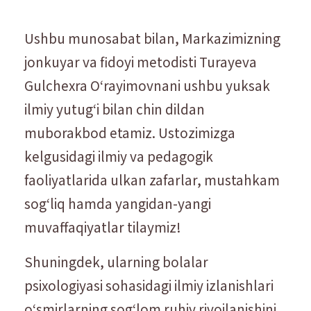
Ushbu munosabat bilan, Markazimizning
jonkuyar va fidoyi metodisti Turayeva
Gulchexra Oʻrayimovnani ushbu yuksak
ilmiy yutugʻi bilan chin dildan
muborakbod etamiz. Ustozimizga
kelgusidagi ilmiy va pedagogik
faoliyatlarida ulkan zafarlar, mustahkam
sogʻliq hamda yangidan-yangi
muvaffaqiyatlar tilaymiz!
Shuningdek, ularning bolalar
psixologiyasi sohasidagi ilmiy izlanishlari
oʻsmirlarning sogʻlom ruhiy rivojlanishini