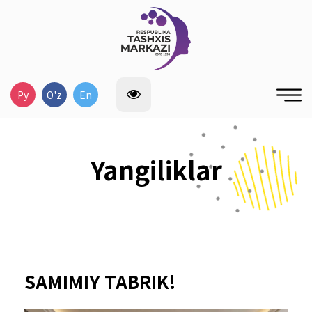
Ру
O'z
En
Yangiliklar
SAMIMIY TABRIK!