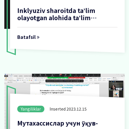
Inklyuziv sharoitda taʼlim
olayotgan alohida taʼlim
ehtiyojlari boʻlgan oʻquvchi
qizlarning pedagog xodimlar
Batafsil
Yangiliklar
Inserted 2023.12.15
Мутахассислар учун ўқув-