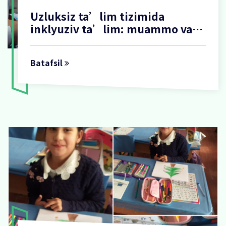
Uzluksiz ta’lim tizimida
inklyuziv ta’lim: muammo va
yechimlar
Batafsil