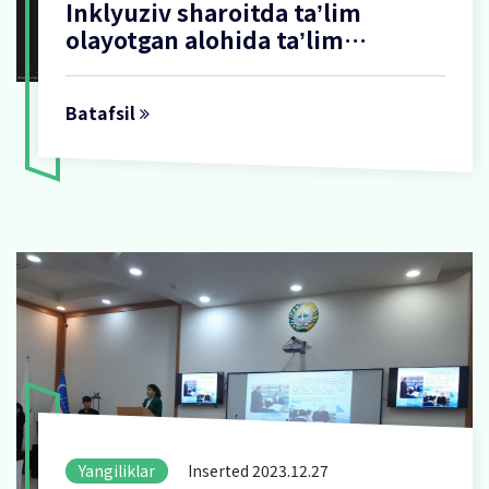
Inklyuziv sharoitda taʼlim
olayotgan alohida taʼlim
ehtiyojlari boʻlgan oʻquvchi
qizlarning pedagog xodimlar
Batafsil
Yangiliklar
Inserted 2023.12.27