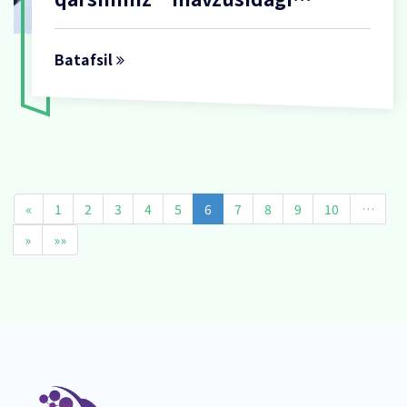
tadbirlar davom etmoqda
Batafsil
«
1
2
3
4
5
6
7
8
9
10
…
»
»»