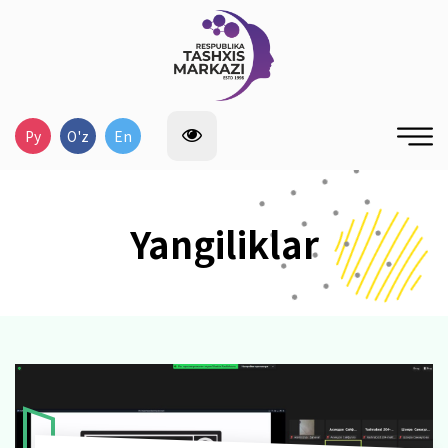
Ру
O'z
En
Yangiliklar