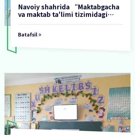
Navoiy shahrida “Maktabgacha
va maktab ta'limi tizimidagi
ijtimoiy-psixologik xizmat va
kasb-hunarga yo'naltirishda
Batafsil
innovatsion yondashuv”
mavzusida psixologlar forumi
bo‘lib o‘tdi.