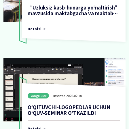
Yangiliklar
Inserted 2026.02.18
“Uzluksiz kasb-hunarga yoʻnal
mavzusida maktabgacha va ma
taʼlimi tizimida kasbga yoʻnalti
tizimini uzluksiz oʻquv dasturlari
Batafsil
aprobatsiyadan o'tkazilmoqda