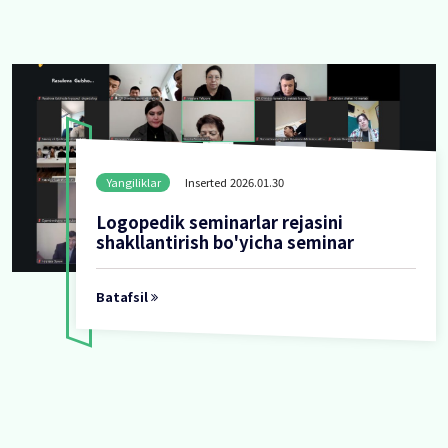
Yangiliklar
Inserted 2026.01.30
“Qozoq tilidagi tovush va harf
haqida ma’lumot”
Batafsil