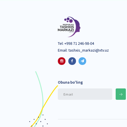
Yangiliklar
Inserted 2026.01.20
Hududlarda metodik yordam (N
Batafsil