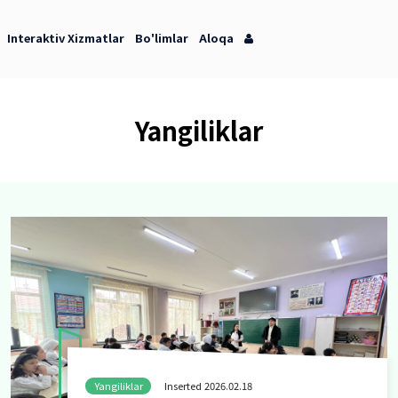
orot Markazi
Interaktiv Xizmatlar
Bo'limlar
Aloqa
Yangilik