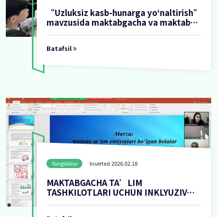
Yangiliklar
Inserted 2026.02
tirish”
“Uzluksiz kasb-huna
ktab
mavzusida maktabga
rish
taʼlimi tizimida kas
tizimini uzluksiz o‘quv dastu
Batafsil
ishlab chiqildi