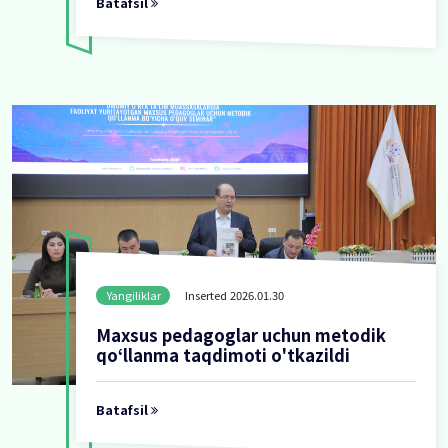
Yangiliklar
Inserted 2026.02
HUN
MAKTABGACHA TA’
TASHKILOTLARI UCH
TA’LIMGA BAG‘IS
SEMINAR
Batafsil