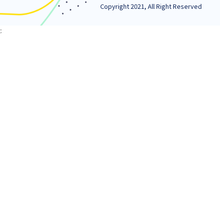
Tel:
+998 71 246-98-04
Email:
tashxis_markazi@xt