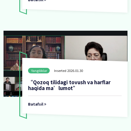
Yangiliklar
Inserted 2026.02.18
OʻQITUVCHI-LOGOPEDLAR UC
OʻQUV-SEMINAR O'TKAZILDI
Batafsil