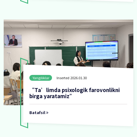
lar
Yangiliklar
Inserted 2026.01
Maxsus pedagoglar 
qoʻllanma taqdimoti 
Batafsil