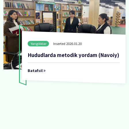
Yangiliklar
Inserted 2026.01.30
“Ochiq eshiklar kuni”
Batafsil