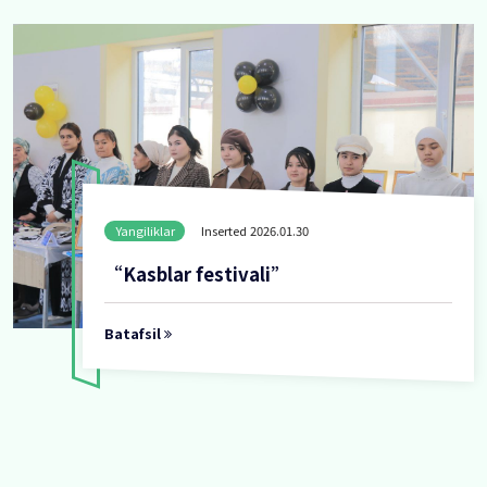
Yangiliklar
Inserted 2026.01
“Ta’limda psixologi
birga yaratamiz”
Batafsil