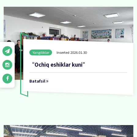
Yangiliklar
Inserted 2026.01.30
Logopedik seminarlar rejasini
shakllantirish bo'yicha seminar
Batafsil