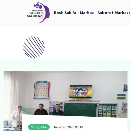
Bosh Sahifa
Markaz
Axb